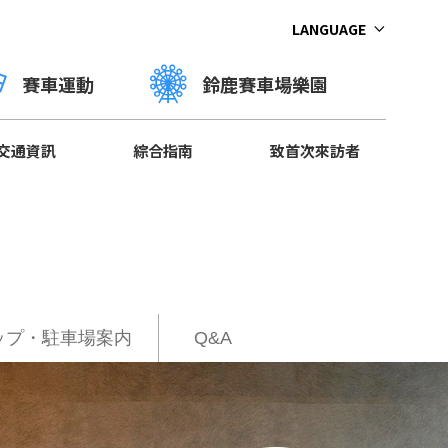
LANGUAGE
賽車運動
鈴鹿賽車場樂園
交通資訊
綜合指南
致首次來訪者
ップ・駐車場案内
Q&A