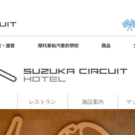
店・露營
摩托車和汽車的學校
商品
レストラン
施設案内
マ