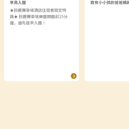
早鳥入園
致有小小孩的爸爸媽
★鈴鹿賽車場酒店住宿者限定特
典★ 鈴鹿賽車場樂園開園前15分
鐘，搶先提早入園！