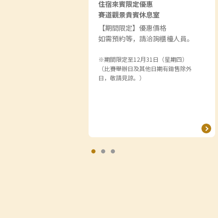
住宿來賓限定優惠
賽道觀景貴賓休息室
【期間限定】優惠價格
如需預約等，請洽詢櫃檯人員。
※期間限定至12月31日（星期四）
（比賽舉辦日及其他日期有銷售除外
日，敬請見諒。）