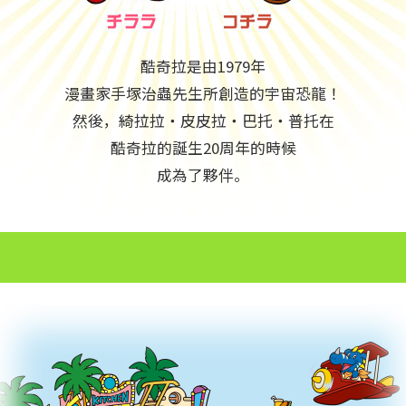
酷奇拉是由1979年
漫畫家手塚治蟲先生所創造的宇宙恐龍！
然後，綺拉拉・皮皮拉・巴托・普托在
酷奇拉的誕生20周年的時候
成為了夥伴。