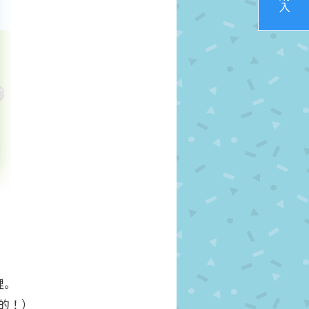
。
裡。
的！）