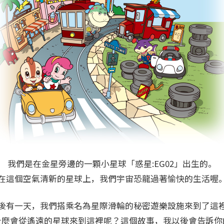
我們是在金星旁邊的一顆小星球「惑星:EG02」出生的。
在這個空氣清新的星球上，我們宇宙恐龍過著愉快的生活喔
後有一天，我們搭乘名為星際滑輪的秘密遊樂設施來到了這
什麼會從遙遠的星球來到這裡呢？這個故事，我以後會告訴你