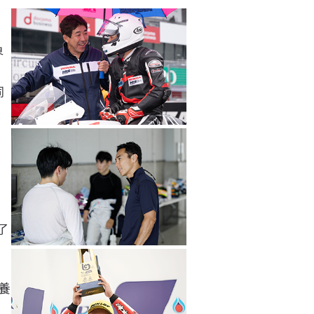
界
同
了
養