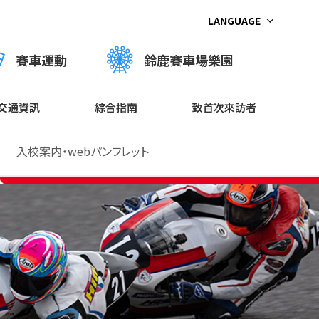
LANGUAGE
賽車運動
鈴鹿賽車場樂園
交通資訊
綜合指南
致首次來訪者
入校案内・webパンフレット