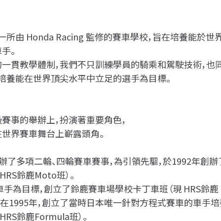
zuka是一所由 Honda Racing 監修的賽車學校，旨在培養能於世
手。
一貫教學體制，我們不只訓練學員的騎乘和駕駛技術，也
培養能在世界頂尖水平中立足的選手為目標。
賽事的舉辦上，扮演著重要角色，
世界賽車舞台上嶄露頭角。
辦了多項二輪、四輪賽車賽事，為引領先驅，於1992年創辦
RS鈴鹿Moto班）。
代車手為目標，創立了鈴鹿賽車場學校卡丁車班（現 HRS鈴鹿
）。並在1995年，創立了當時日本唯一針對方程式賽車的車手培
S鈴鹿Formula班）。