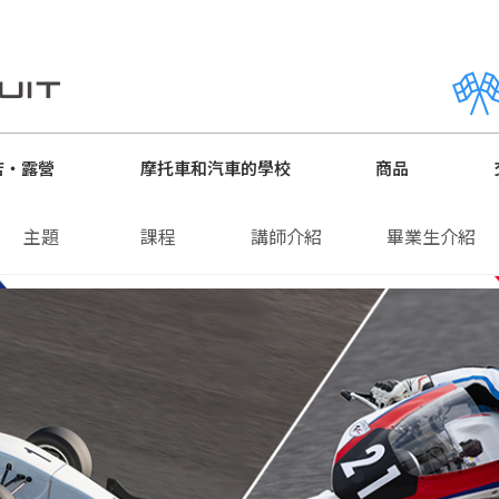
店・露營
摩托車和汽車的學校
商品
主題
課程
講師介紹
畢業生介紹