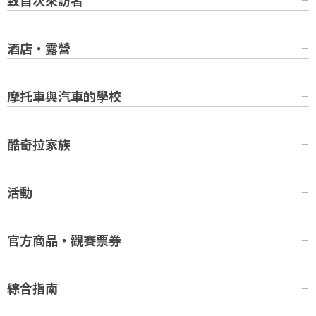
致首次來訪者
酒店・露營
摩托車與汽車的學校
酷奇拉家族
活動
官方商品・觀賽票券
綜合指南