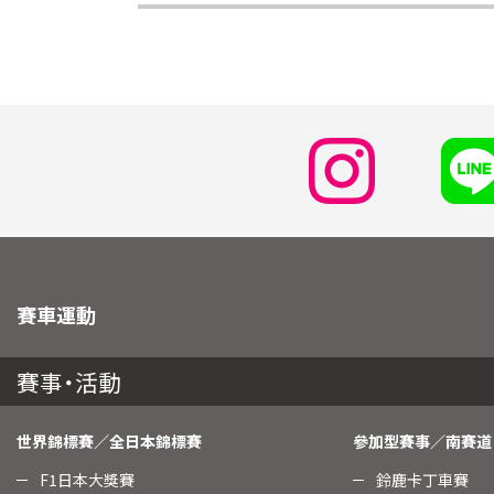
賽車運動
賽事・活動
世界錦標賽／全日本錦標賽
參加型賽事／南賽道
F1日本大獎賽
鈴鹿卡丁車賽