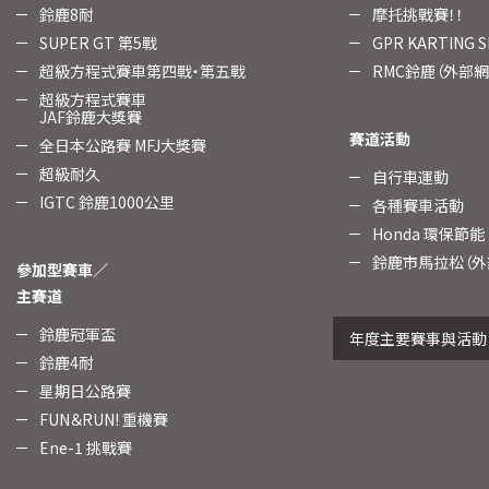
鈴鹿8耐
摩托挑戰賽！！
SUPER GT 第5戰
GPR KARTING
超級方程式賽車第四戰・第五戰
RMC鈴鹿（外部網
超級方程式賽車
JAF鈴鹿大獎賽
賽道活動
全日本公路賽 MFJ大獎賽
超級耐久
自行車運動
IGTC 鈴鹿1000公里
各種賽車活動
Honda 環保節能
鈴鹿市馬拉松（外
參加型賽車／
主賽道
鈴鹿冠軍盃
年度主要賽事與活動
鈴鹿4耐
星期日公路賽
FUN＆RUN! 重機賽
Ene-1 挑戰賽