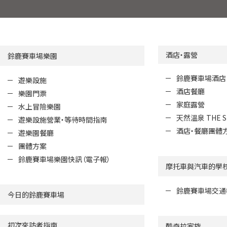
酒店・露營
鈴鹿賽車場樂園
鈴鹿賽車場酒店
遊樂設施
酒店餐廳
樂園門票
家庭露營
水上冒險樂園
天然溫泉 THE S
遊樂設施營業・等待時間指南
酒店・餐廳團體
遊樂園餐廳
團體方案
鈴鹿賽車場樂園快訊（電子報）
摩托車與汽車的學
鈴鹿賽車場交通
今日的鈴鹿賽車場
初次來訪者指南
酷奇拉家族