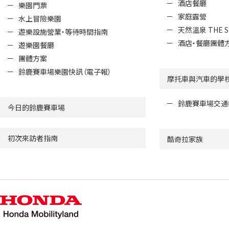
酒店餐廳
樂園門票
家庭露營
水上冒險樂園
天然溫泉 THE S
遊樂設施營業・等待時間指南
酒店・餐廳團體
遊樂園餐廳
團體方案
鈴鹿賽車場樂園快訊（電子報）
摩托車與汽車的學
鈴鹿賽車場交通
今日的鈴鹿賽車場
初次來訪者指南
酷奇拉家族