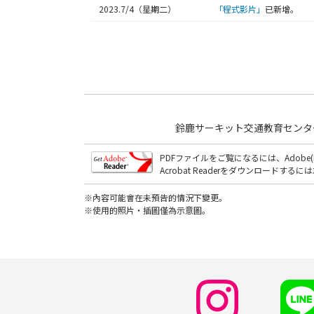
2023.7/4（星期二）
「程式影片」
已新增。
鈴鹿サーキット交通教育センター 〒5
PDFファイルをご覧になるには、Adobe(R)A
Acrobat Readerをダウンロードするに
※內容可能會在未預告的情況下變更。
※使用的照片・插圖僅為示意圖。