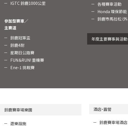
IGTC 鈴鹿1000公里
各種賽車活動
Honda 環保節能
鈴鹿市馬拉松（外
參加型賽車／
主賽道
鈴鹿冠軍盃
年度主要賽事與活動
鈴鹿4耐
星期日公路賽
FUN＆RUN! 重機賽
Ene-1 挑戰賽
酒店・露營
鈴鹿賽車場樂園
鈴鹿賽車場酒店
遊樂設施