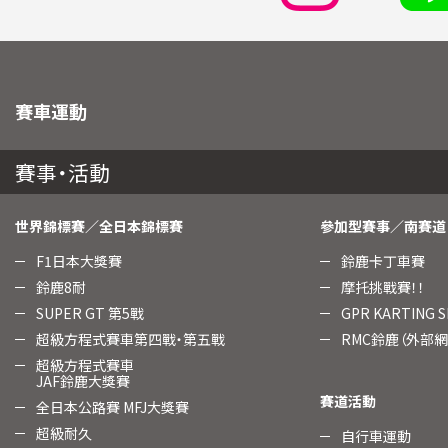
賽車運動
賽事・活動
世界錦標賽／全日本錦標賽
參加型賽事／南賽道
F1日本大獎賽
鈴鹿卡丁車賽
鈴鹿8耐
摩托挑戰賽！！
SUPER GT 第5戰
GPR KARTING
超級方程式賽車第四戰・第五戰
RMC鈴鹿（外部網
超級方程式賽車
JAF鈴鹿大獎賽
賽道活動
全日本公路賽 MFJ大獎賽
超級耐久
自行車運動