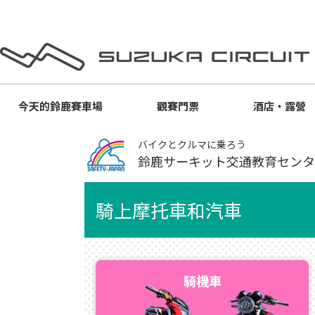
今天的
鈴鹿賽車場
觀賽門票
酒店・露營
バイクとクルマに乗ろう
鈴鹿サーキット交通教育センタ
騎上摩托車和汽車
騎機車