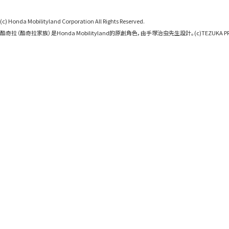
(c) Honda Mobilityland Corporation All Rights Reserved.
酷奇拉（酷奇拉家族）是Honda Mobilityland的原創角色，由手塚治虫先生設計。(c)TEZUKA PR