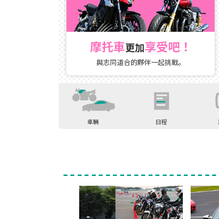
摩托車
享受吧！
更加
與志同道合的夥伴一起挑戰。
車輛
日程
騎乘摩托車吧
騎乘摩托車吧
騎
親子共騎摩托車同樂會
親子共騎摩托車同樂會
開
駕駛汽車吧
駕駛汽車吧