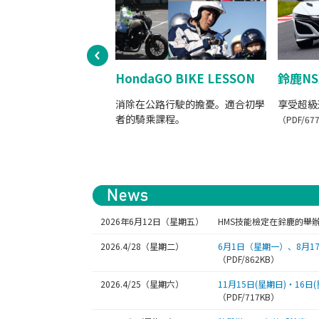
Prev
HondaGO BIKE LESSON
鈴鹿N
消除在公路行駛的擔憂。適合初學
享受超級
者的騎乘課程。
（PDF/67
2026年6月12日（星期五）
HMS技能檢定在鈴鹿的舉辦
2026.4/28（星期二）
6月1日（星期一）、8月17日（
（PDF/862KB）
2026.4/25（星期六）
11月15日(星期日)・16日(星期
（PDF/717KB）